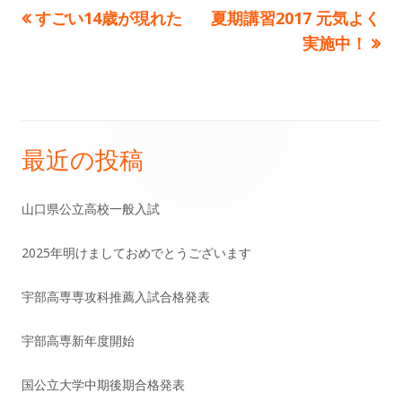
前
次
すごい14歳が現れた
夏期講習2017 元気よく
投
の
の
実施中！
稿
記
記
事:
事:
ナ
ビ
最近の投稿
メ
ゲ
イ
山口県公立高校一般入試
ー
ン
シ
2025年明けましておめでとうございます
サ
ョ
宇部高専専攻科推薦入試合格発表
イ
ン
宇部高専新年度開始
ド
国公立大学中期後期合格発表
バ