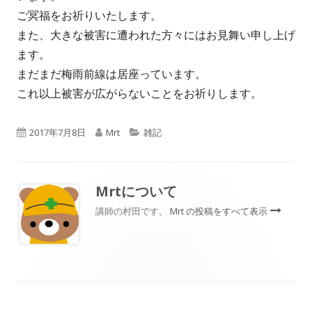
ご冥福をお祈りいたします。
また、大きな被害に遭われた方々にはお見舞い申し上げ
ます。
まだまだ梅雨前線は居座っています。
これ以上被害が広がらないことをお祈りします。
公
作
カ
2017年7月8日
Mrt
雑記
開
成
テ
日
者
ゴ
Mrt
について
リ
講師の村田です。
Mrt の投稿をすべて表示
ー