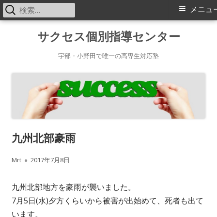
検
メ
メニュ
索:
イ
コ
サクセス個別指導センター
ン
ン
テ
宇部・小野田で唯一の高専生対応塾
メ
ン
ツ
ニ
へ
ス
ュ
キ
ー
九州北部豪雨
ッ
プ
作
公
Mrt
2017年7月8日
成
開
九州北部地方を豪雨が襲いました。
者
日
7月5日(水)夕方くらいから被害が出始めて、死者も出て
います。