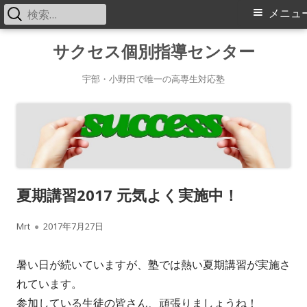
検
メ
メニュ
索:
イ
コ
サクセス個別指導センター
ン
ン
テ
宇部・小野田で唯一の高専生対応塾
メ
ン
ツ
ニ
へ
ス
ュ
キ
ー
夏期講習2017 元気よく実施中！
ッ
プ
作
公
Mrt
2017年7月27日
成
開
暑い日が続いていますが、塾では熱い夏期講習が実施さ
者
日
れています。
参加している生徒の皆さん、頑張りましょうね！