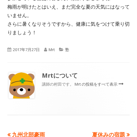
梅雨が明けたとはいえ、まだ完全な夏の天気にはなって
いません。
さらに暑くなりそうですから、健康に気をつけて乗り切
りましょう！
公
作
カ
2017年7月27日
Mrt
塾
開
成
テ
日
者
ゴ
Mrt
について
リ
講師の村田です。
Mrt の投稿をすべて表示
ー
前
次
九州北部豪雨
夏休みの宿題
投