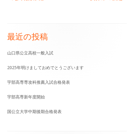
の
の
稿
記
記
事:
事:
ナ
最近の投稿
メ
ビ
イ
ゲ
山口県公立高校一般入試
ン
ー
2025年明けましておめでとうございます
サ
シ
宇部高専専攻科推薦入試合格発表
イ
ョ
宇部高専新年度開始
ド
ン
国公立大学中期後期合格発表
バ
ー