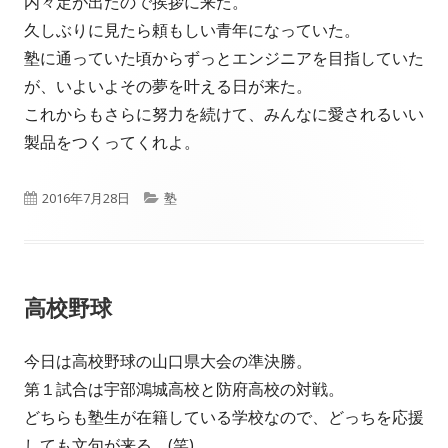
内々定が出たので挨拶に来た。
久しぶりに見たら頼もしい青年になっていた。
塾に通っていた頃からずっとエンジニアを目指していた
が、いよいよその夢を叶える日が来た。
これからもさらに努力を続けて、みんなに愛されるいい
製品をつくってくれよ。
公
カ
2016年7月28日
塾
開
テ
日
ゴ
高校野球
リ
ー
今日は高校野球の山口県大会の準決勝。
第１試合は宇部鴻城高校と防府高校の対戦。
どちらも塾生が在籍している学校なので、どっちを応援
しても文句が来る。(笑)