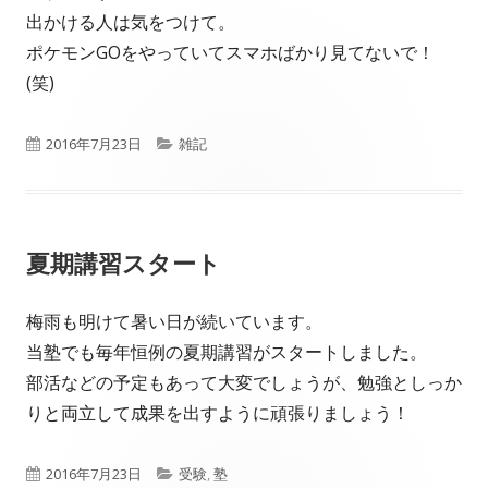
出かける人は気をつけて。
ポケモンGOをやっていてスマホばかり見てないで！
(笑)
公
カ
2016年7月23日
雑記
開
テ
日
ゴ
夏期講習スタート
リ
ー
梅雨も明けて暑い日が続いています。
当塾でも毎年恒例の夏期講習がスタートしました。
部活などの予定もあって大変でしょうが、勉強としっか
りと両立して成果を出すように頑張りましょう！
公
カ
2016年7月23日
受験
,
塾