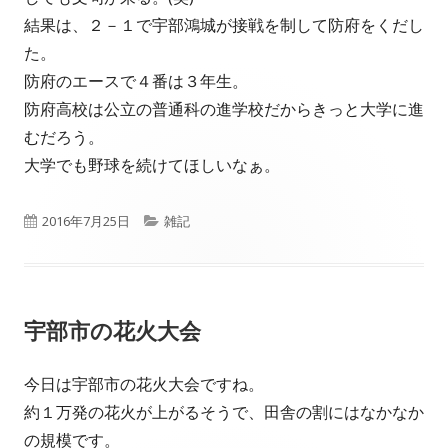
結果は、２－１で宇部鴻城が接戦を制して防府をくだし
た。
防府のエースで４番は３年生。
防府高校は公立の普通科の進学校だからきっと大学に進
むだろう。
大学でも野球を続けてほしいなぁ。
公
カ
2016年7月25日
雑記
開
テ
日
ゴ
宇部市の花火大会
リ
ー
今日は宇部市の花火大会ですね。
約１万発の花火が上がるそうで、田舎の割にはなかなか
の規模です。