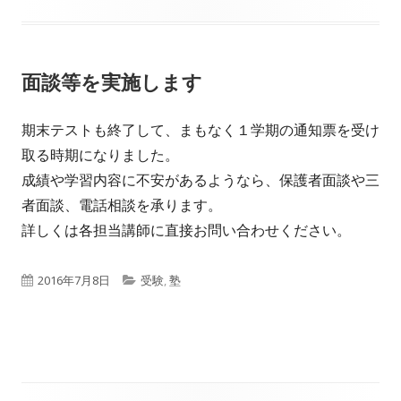
開
テ
日
ゴ
面談等を実施します
リ
ー
期末テストも終了して、まもなく１学期の通知票を受け
取る時期になりました。
成績や学習内容に不安があるようなら、保護者面談や三
者面談、電話相談を承ります。
詳しくは各担当講師に直接お問い合わせください。
公
カ
2016年7月8日
受験
,
塾
開
テ
日
ゴ
リ