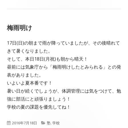
開
テ
日
ゴ
梅雨明け
リ
ー
17日(日)の朝まで雨が降っていましたが、その後晴れて
きて暑くなりました。
そして、本日18日(月祝)も朝から晴天！
昼前には気象庁から「梅雨明けしたとみられる」との発
表がありました。
いよいよ夏本番です！
暑い日が続くでしょうが、体調管理には気をつけて、勉
強に部活にと頑張りましょう！
学校の夏の課題を優先してね！
公
カ
2016年7月18日
塾
,
学校