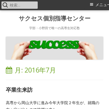
検
メ
メニュ
索:
イ
コ
サクセス個別指導センター
ン
ン
テ
宇部・小野田で唯一の高専生対応塾
メ
ン
ツ
ニ
へ
ス
ュ
キ
ー
月:
2016年7月
ッ
プ
卒業生来訪
高専から岡山大学に進み今年大学院２年生が、就職の