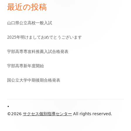
ー
最近の投稿
メ
イ
山口県公立高校一般入試
ン
2025年明けましておめでとうございます
サ
宇部高専専攻科推薦入試合格発表
イ
宇部高専新年度開始
ド
国公立大学中期後期合格発表
バ
ー
Footer
•
Content
©2026
サクセス個別指導センター
All rights reserved.