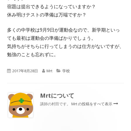
宿題は提出できるようになっていますか？
休み明けテストの準備は万端ですか？
多くの中学校は9月9日が運動会なので、新学期といっ
ても最初は運動会の準備ばかりでしょう。
気持ちがそちらに行ってしまうのは仕方がないですが、
勉強のことも忘れずに。
公
作
カ
2017年8月28日
Mrt
学校
開
成
テ
日
者
ゴ
Mrt
について
リ
講師の村田です。
Mrt の投稿をすべて表示
ー