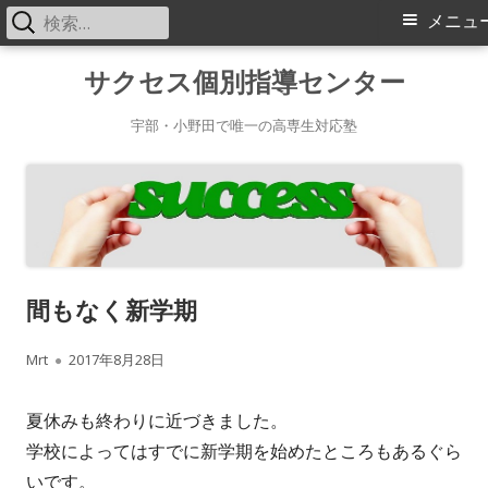
検
メ
メニュ
索:
イ
コ
サクセス個別指導センター
ン
ン
テ
宇部・小野田で唯一の高専生対応塾
メ
ン
ツ
ニ
へ
ス
ュ
キ
ー
間もなく新学期
ッ
プ
作
公
Mrt
2017年8月28日
成
開
夏休みも終わりに近づきました。
者
日
学校によってはすでに新学期を始めたところもあるぐら
いです。