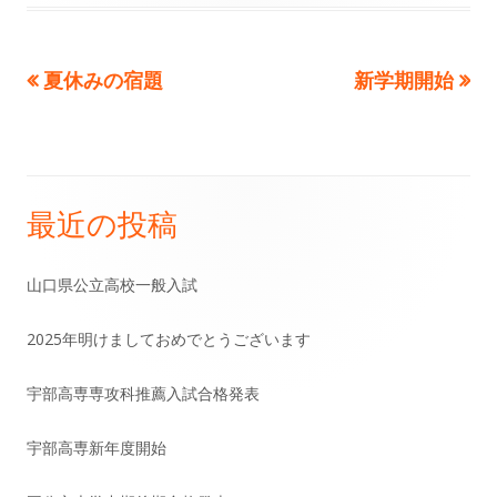
前
次
夏休みの宿題
新学期開始
投
の
の
稿
記
記
事:
事:
ナ
最近の投稿
メ
ビ
イ
ゲ
山口県公立高校一般入試
ン
ー
2025年明けましておめでとうございます
サ
シ
宇部高専専攻科推薦入試合格発表
イ
ョ
宇部高専新年度開始
ド
ン