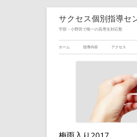
コ
サクセス個別指導セ
ン
テ
宇部・小野田で唯一の高専生対応塾
ン
メ
ツ
ホーム
指導内容
アクセス
へ
イ
ス
ン
キ
ッ
メ
プ
ニ
ュ
ー
梅雨入り2017