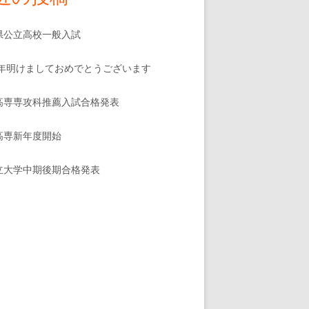
県公立高校一般入試
25年明けましておめでとうございます
高専専攻科推薦入試合格発表
高専新年度開始
立大学中期後期合格発表