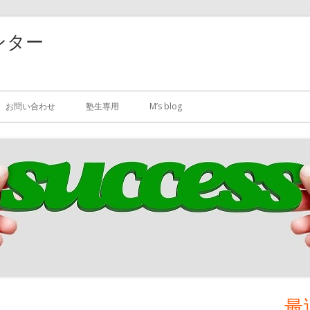
ンター
お問い合わせ
塾生専用
M’s blog
最
メ