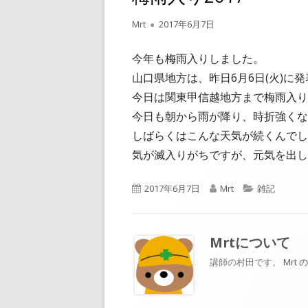
作
公
Mrt
2017年6月7日
成
開
者
日
今年も梅雨入りしました。
山口県地方は、昨日6月6日(火)に
今日は関東甲信越地方まで梅雨入り
今日も朝から雨が降り、時折強くな
しばらくはこんな天気が続くんでし
気が滅入りがちですが、元気を出し
公
作
カ
2017年6月7日
Mrt
雑記
開
成
テ
日
者
ゴ
リ
Mrt
について
ー
講師の村田です。
Mrt