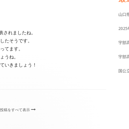
イ
山口
ン
20
発表されましたね。
サ
したそうです。
宇部
イ
ってます。
ょうね。
宇部
ド
ていきましょう！
国公
バ
ー
 の投稿をすべて表示