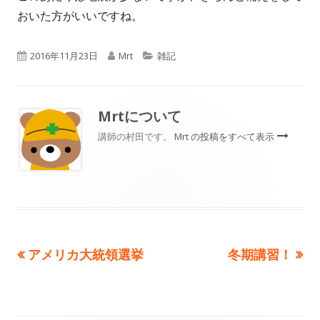
おいた方がいいですね。
公
作
カ
2016年11月23日
Mrt
雑記
開
成
テ
日
者
ゴ
Mrt
について
リ
講師の村田です。
Mrt の投稿をすべて表示
ー
前
次
アメリカ大統領選挙
冬期講習！
投
の
の
稿
記
記
事:
事: