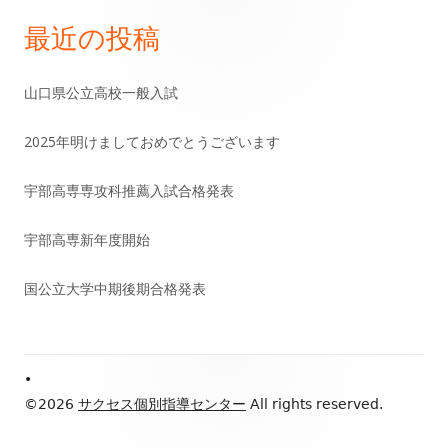
ナ
最近の投稿
メ
ビ
イ
ゲ
山口県公立高校一般入試
ン
ー
2025年明けましておめでとうございます
サ
シ
宇部高専専攻科推薦入試合格発表
イ
ョ
宇部高専新年度開始
ド
ン
国公立大学中期後期合格発表
バ
ー
Footer
•
Content
©2026
サクセス個別指導センター
All rights reserved.