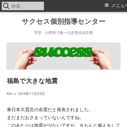
検
メ
メニュ
索:
イ
コ
サクセス個別指導センター
ン
ン
テ
宇部・小野田で唯一の高専生対応塾
メ
ン
ツ
ニ
へ
ス
ュ
キ
ー
福島で大きな地震
ッ
プ
作
公
Mrt
2016年11月23日
成
開
東日本大震災の余震だと発表されました。
者
日
まだまだおさまっていないんですね。
このあたりは地震が少ないですが、きちんと備えをして