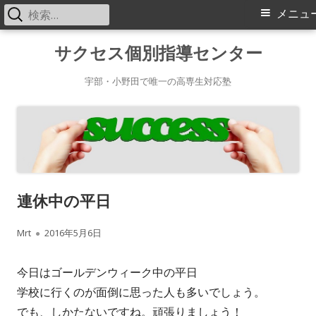
検
メ
メニュ
索:
イ
コ
サクセス個別指導センター
ン
ン
テ
宇部・小野田で唯一の高専生対応塾
メ
ン
ツ
ニ
へ
ス
ュ
キ
ー
連休中の平日
ッ
プ
作
公
Mrt
2016年5月6日
成
開
今日はゴールデンウィーク中の平日
者
日
学校に行くのが面倒に思った人も多いでしょう。
でも、しかたないですね。頑張りましょう！