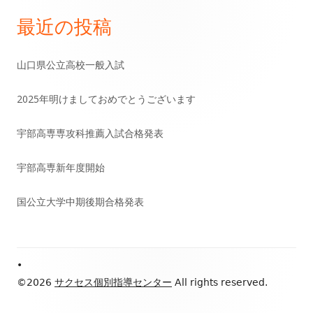
ナ
最近の投稿
メ
ビ
イ
ゲ
山口県公立高校一般入試
ン
ー
2025年明けましておめでとうございます
サ
シ
宇部高専専攻科推薦入試合格発表
イ
ョ
宇部高専新年度開始
ド
ン
国公立大学中期後期合格発表
バ
ー
Footer
•
Content
©2026
サクセス個別指導センター
All rights reserved.