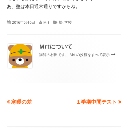
あ、塾は本日通常通りですからね。
公
作
カ
2016年5月6日
Mrt
塾
,
学校
開
成
テ
日
者
ゴ
Mrt
について
リ
講師の村田です。
Mrt の投稿をすべて表示
ー
前
次
寒暖の差
１学期中間テスト
投
の
の
稿
記
記
事:
事: