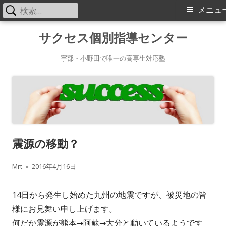
検
メ
メニュ
索:
イ
コ
サクセス個別指導センター
ン
ン
テ
宇部・小野田で唯一の高専生対応塾
メ
ン
ツ
ニ
へ
ス
ュ
キ
ー
震源の移動？
ッ
プ
作
公
Mrt
2016年4月16日
成
開
14日から発生し始めた九州の地震ですが、被災地の皆
者
日
様にお見舞い申し上げます。
何だか震源が熊本→阿蘇→大分と動いているようです