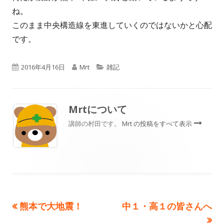
ね。
このまま中央構造線を東進していくのではないかと心配
です。
公
作
カ
2016年4月16日
Mrt
雑記
開
成
テ
日
者
ゴ
Mrt
について
リ
講師の村田です。
Mrt の投稿をすべて表示
ー
前
次
熊本で大地震！
中１・高１の皆さんへ
投
の
の