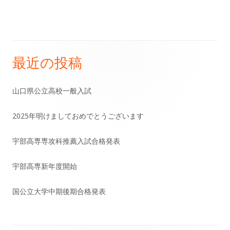
稿
記
記
事:
事:
ナ
ビ
最近の投稿
メ
ゲ
イ
山口県公立高校一般入試
ー
ン
シ
2025年明けましておめでとうございます
サ
ョ
宇部高専専攻科推薦入試合格発表
イ
ン
宇部高専新年度開始
ド
国公立大学中期後期合格発表
バ
ー