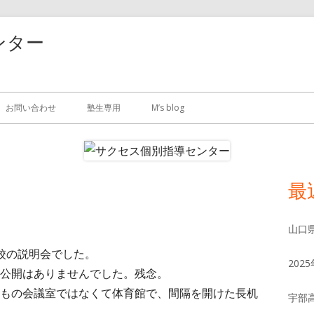
ンター
お問い合わせ
塾生専用
M’s blog
最
メ
イ
山口
ン
城高校の説明会でした。
20
公開はありませんでした。残念。
サ
もの会議室ではなくて体育館で、間隔を開けた長机
宇部
イ