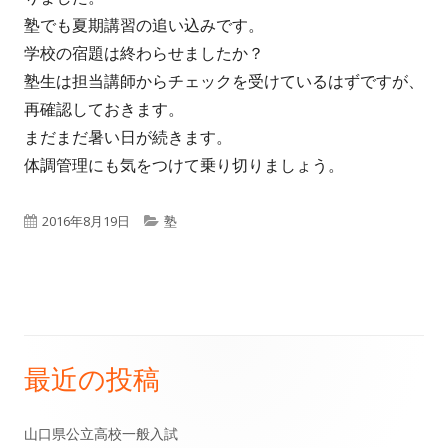
塾でも夏期講習の追い込みです。
学校の宿題は終わらせましたか？
塾生は担当講師からチェックを受けているはずですが、
再確認しておきます。
まだまだ暑い日が続きます。
体調管理にも気をつけて乗り切りましょう。
公
カ
2016年8月19日
塾
開
テ
日
ゴ
リ
ー
最近の投稿
メ
イ
山口県公立高校一般入試