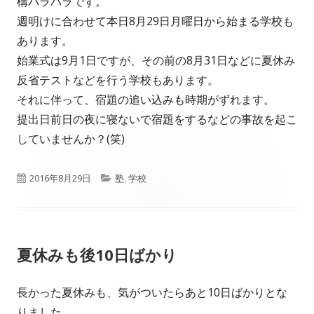
構バラバラです。
週明けに合わせて本日8月29日月曜日から始まる学校も
あります。
始業式は9月1日ですが、その前の8月31日などに夏休み
反省テストなどを行う学校もあります。
それに伴って、宿題の追い込みも時期がずれます。
提出日前日の夜に寝ないで宿題をするなどの事故を起こ
していませんか？(笑)
公
カ
2016年8月29日
塾
,
学校
開
テ
日
ゴ
夏休みも後10日ばかり
リ
ー
長かった夏休みも、気がついたらあと10日ばかりとな
りました。