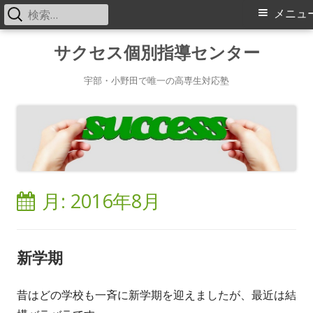
検
メ
メニュ
索:
イ
コ
サクセス個別指導センター
ン
ン
テ
宇部・小野田で唯一の高専生対応塾
メ
ン
ツ
ニ
へ
ス
ュ
キ
ー
月:
2016年8月
ッ
プ
新学期
昔はどの学校も一斉に新学期を迎えましたが、最近は結