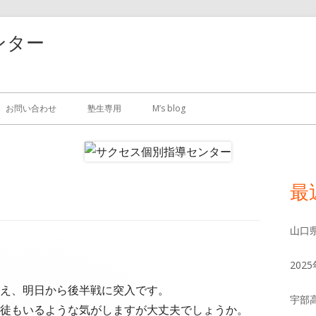
ンター
お問い合わせ
塾生専用
M’s blog
最
メ
イ
山口
ン
20
サ
え、明日から後半戦に突入です。
宇部
徒もいるような気がしますが大丈夫でしょうか。
イ