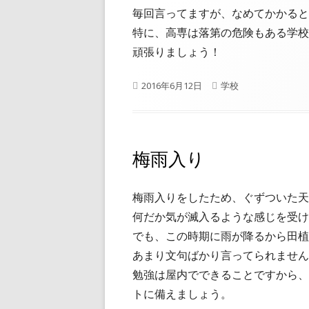
毎回言ってますが、なめてかかると
特に、高専は落第の危険もある学校
頑張りましょう！
公
カ
2016年6月12日
学校
開
テ
日
ゴ
リ
ー
梅雨入り
梅雨入りをしたため、ぐずついた天
何だか気が滅入るような感じを受け
でも、この時期に雨が降るから田植
あまり文句ばかり言ってられません
勉強は屋内でできることですから、
トに備えましょう。