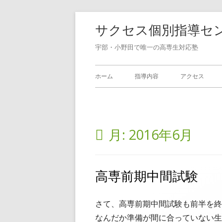
コ
サクセス個別指導セ
ン
テ
宇部・小野田で唯一の高専生対応塾
ン
メ
ツ
ホーム
指導内容
アクセス
へ
イ
ス
ン
キ
ッ
月:
2016年6月
メ
プ
ニ
高専前期中間試験
ュ
ー
さて、高専前期中間試験も前半を終
なんだか準備が間に合っていない生