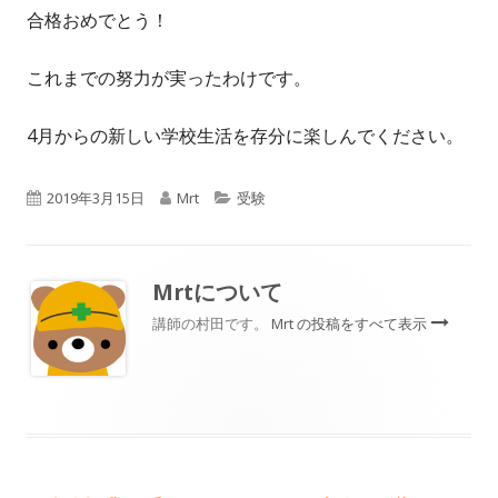
合格おめでとう！
これまでの努力が実ったわけです。
4月からの新しい学校生活を存分に楽しんでください。
公
作
カ
2019年3月15日
Mrt
受験
開
成
テ
日
者
ゴ
Mrt
について
リ
講師の村田です。
Mrt の投稿をすべて表示
ー