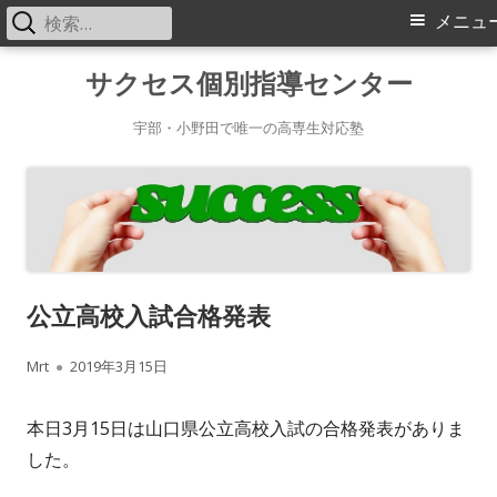
検
メ
メニュ
索:
イ
コ
サクセス個別指導センター
ン
ン
テ
宇部・小野田で唯一の高専生対応塾
メ
ン
ツ
ニ
へ
ス
ュ
キ
ー
公立高校入試合格発表
ッ
プ
作
公
Mrt
2019年3月15日
成
開
本日3月15日は山口県公立高校入試の合格発表がありま
者
日
した。