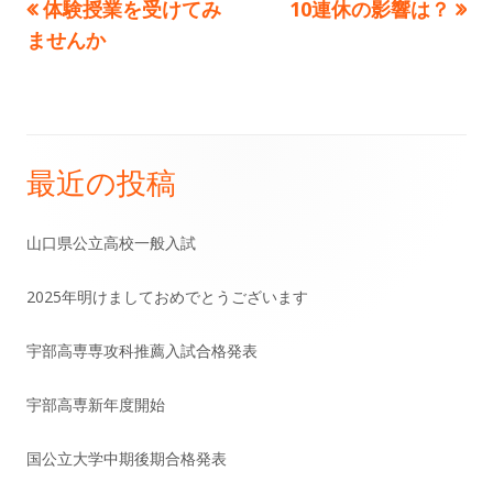
前
次
体験授業を受けてみ
10連休の影響は？
投
の
の
ませんか
稿
記
記
事:
事:
ナ
ビ
最近の投稿
メ
ゲ
イ
山口県公立高校一般入試
ー
ン
シ
2025年明けましておめでとうございます
サ
ョ
宇部高専専攻科推薦入試合格発表
イ
ン
宇部高専新年度開始
ド
国公立大学中期後期合格発表
バ