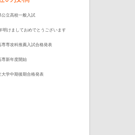
県公立高校一般入試
25年明けましておめでとうございます
高専専攻科推薦入試合格発表
高専新年度開始
立大学中期後期合格発表