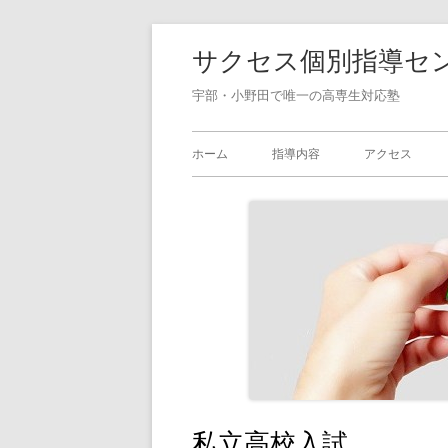
コ
サクセス個別指導セ
ン
テ
宇部・小野田で唯一の高専生対応塾
ン
メ
ツ
ホーム
指導内容
アクセス
へ
イ
ス
ン
キ
ッ
メ
プ
ニ
ュ
ー
私立高校入試