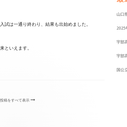
イ
山口
ン
入試は一通り終わり、結果も出始めました。
20
サ
宇部
イ
来といえます。
宇部
ド
国公
バ
ー
 の投稿をすべて表示