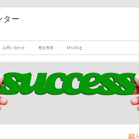
ンター
お問い合わせ
塾生専用
M’s blog
最
メ