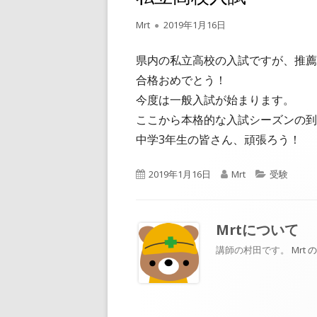
作
公
Mrt
2019年1月16日
成
開
者
日
県内の私立高校の入試ですが、推薦
合格おめでとう！
今度は一般入試が始まります。
ここから本格的な入試シーズンの到
中学3年生の皆さん、頑張ろう！
公
作
カ
2019年1月16日
Mrt
受験
開
成
テ
日
者
ゴ
リ
Mrt
について
ー
講師の村田です。
Mrt