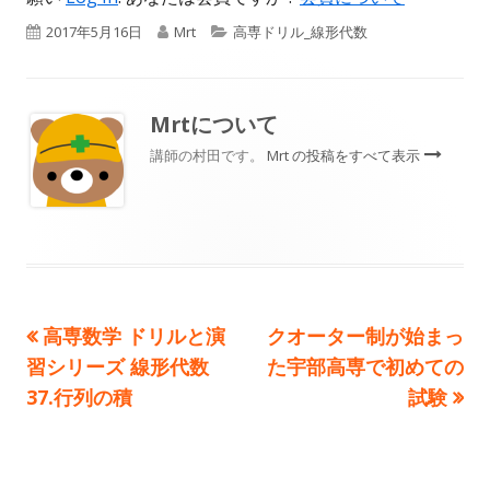
公
作
カ
2017年5月16日
Mrt
高専ドリル_線形代数
開
成
テ
日
者
ゴ
Mrt
について
リ
講師の村田です。
Mrt の投稿をすべて表示
ー
前
次
高専数学 ドリルと演
クオーター制が始まっ
投
の
の
習シリーズ 線形代数
た宇部高専で初めての
稿
記
記
37.行列の積
試験
事:
事:
ナ
ビ