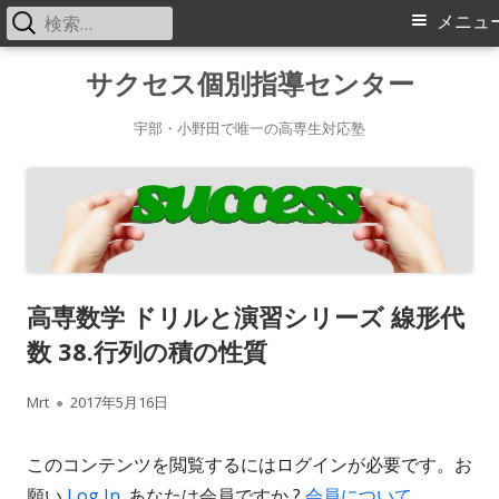
検
メ
メニュ
索:
イ
コ
サクセス個別指導センター
ン
ン
テ
宇部・小野田で唯一の高専生対応塾
メ
ン
ツ
ニ
へ
ス
ュ
キ
ー
高専数学 ドリルと演習シリーズ 線形代
ッ
数 38.行列の積の性質
プ
作
公
Mrt
2017年5月16日
成
開
このコンテンツを閲覧するにはログインが必要です。お
者
日
願い
Log In
. あなたは会員ですか ?
会員について