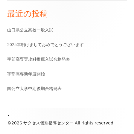
ゲ
最近の投稿
メ
ー
イ
山口県公立高校一般入試
シ
ン
2025年明けましておめでとうございます
ョ
サ
宇部高専専攻科推薦入試合格発表
ン
イ
宇部高専新年度開始
ド
国公立大学中期後期合格発表
バ
ー
Footer
•
Content
©2026
サクセス個別指導センター
All rights reserved.