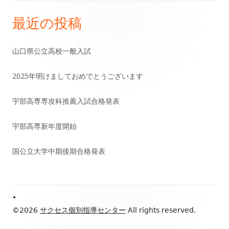
ゲ
最近の投稿
メ
ー
イ
山口県公立高校一般入試
シ
ン
2025年明けましておめでとうございます
ョ
サ
宇部高専専攻科推薦入試合格発表
ン
イ
宇部高専新年度開始
ド
国公立大学中期後期合格発表
バ
ー
Footer
•
Content
©2026
サクセス個別指導センター
All rights reserved.