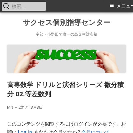
検
メ
メニュ
索:
イ
コ
サクセス個別指導センター
ン
ン
テ
宇部・小野田で唯一の高専生対応塾
メ
ン
ツ
ニ
へ
ス
ュ
キ
ー
高専数学 ドリルと演習シリーズ 微分積
ッ
分 02.等差数列
プ
作
公
Mrt
2017年3月3日
成
開
このコンテンツを閲覧するにはログインが必要です。お
者
日
願い
Log In
. あなたは会員ですか ?
会員について