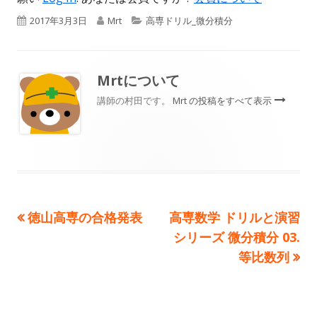
公
作
カ
2017年3月3日
Mrt
高専ドリル_微分積分
開
成
テ
日
者
ゴ
Mrt
について
リ
講師の村田です。
Mrt の投稿をすべて表示
ー
前
次
徳山高専の合格発表
高専数学 ドリルと演習
投
の
の
シリーズ 微分積分 03.
稿
記
記
等比数列
事:
事:
ナ
ビ