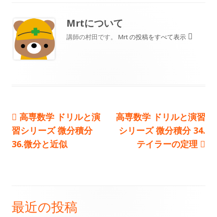
日
者
ゴ
Mrt
について
リ
講師の村田です。
Mrt の投稿をすべて表示
ー
前
次
高専数学 ドリルと演
高専数学 ドリルと演習
投
の
の
習シリーズ 微分積分
シリーズ 微分積分 34.
稿
記
記
36.微分と近似
テイラーの定理
事:
事:
ナ
ビ
ゲ
最近の投稿
メ