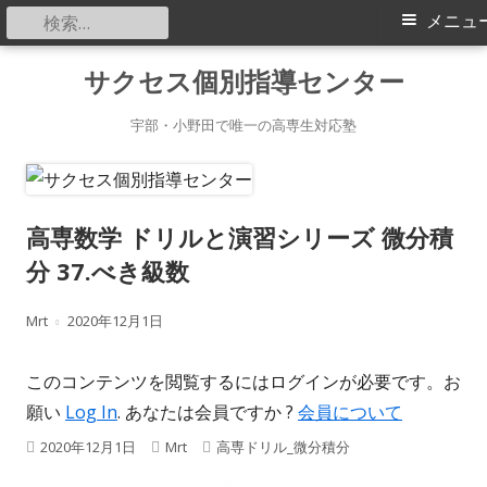
検
メ
メニュ
索:
イ
コ
サクセス個別指導センター
ン
ン
テ
宇部・小野田で唯一の高専生対応塾
メ
ン
ツ
ニ
へ
高専数学 ドリルと演習シリーズ 微分積
ス
ュ
分 37.べき級数
キ
ー
ッ
作
公
Mrt
2020年12月1日
プ
成
開
このコンテンツを閲覧するにはログインが必要です。お
者
日
願い
Log In
. あなたは会員ですか ?
会員について
公
作
カ
2020年12月1日
Mrt
高専ドリル_微分積分
開
成
テ