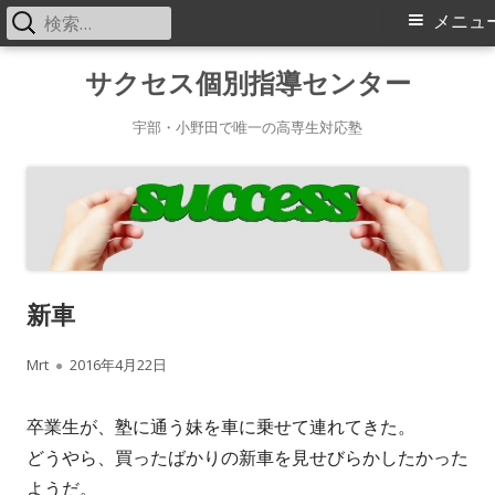
検
メ
メニュ
索:
イ
コ
サクセス個別指導センター
ン
ン
テ
宇部・小野田で唯一の高専生対応塾
メ
ン
ツ
ニ
へ
ス
ュ
キ
ー
新車
ッ
プ
作
公
Mrt
2016年4月22日
成
開
卒業生が、塾に通う妹を車に乗せて連れてきた。
者
日
どうやら、買ったばかりの新車を見せびらかしたかった
ようだ。