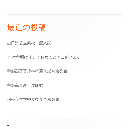
事:
事:
ナ
ビ
最近の投稿
メ
ゲ
イ
山口県公立高校一般入試
ー
ン
シ
2025年明けましておめでとうございます
サ
ョ
宇部高専専攻科推薦入試合格発表
イ
ン
宇部高専新年度開始
ド
国公立大学中期後期合格発表
バ
ー
Footer
•