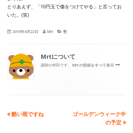
とりあえず、「10円玉で傷をつけてやる」と言ってお
いた。(笑)
公
作
カ
2016年4月22日
Mrt
塾
開
成
テ
日
者
ゴ
Mrt
について
リ
講師の村田です。
Mrt の投稿をすべて表示
ー
前
次
酷い雨ですね
ゴールデンウィーク中
投
の
の
の予定
稿
記
記