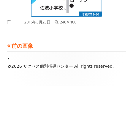
フ
公開日
2016年3月25日
240 × 180
ル
サ
前の画像
イ
Footer
•
ズ
Content
©2026
サクセス個別指導センター
All rights reserved.