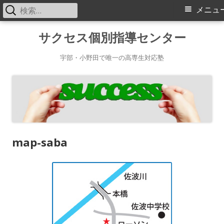
検
メ
メニュ
索:
イ
コ
サクセス個別指導センター
ン
ン
テ
宇部・小野田で唯一の高専生対応塾
メ
ン
ツ
ニ
へ
ス
ュ
キ
ー
map-saba
ッ
プ