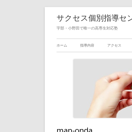
コ
サクセス個別指導セ
ン
テ
宇部・小野田で唯一の高専生対応塾
ン
メ
ツ
ホーム
指導内容
アクセス
へ
イ
ス
ン
キ
ッ
メ
プ
ニ
ュ
ー
map-onda