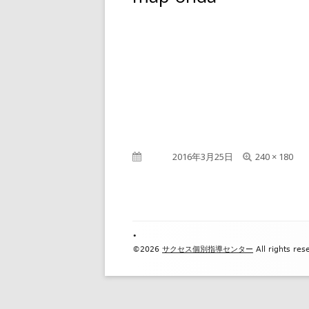
フ
公開日
2016年3月25日
240 × 180
ル
サ
イ
ズ
Footer
•
©2026
サクセス個別指導センター
All rights res
Content