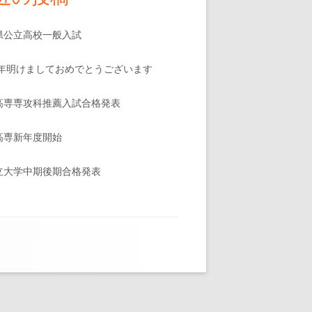
県公立高校一般入試
25年明けましておめでとうございます
高専専攻科推薦入試合格発表
高専新年度開始
立大学中期後期合格発表