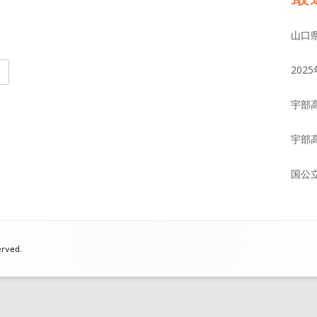
イ
山口
ン
20
サ
宇部
イ
宇部
ド
国公
バ
ー
erved.