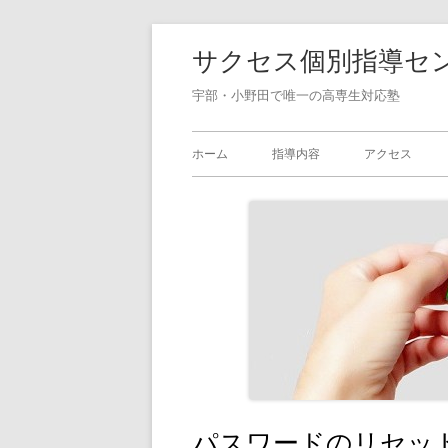
コ
サクセス個別指導セ
ン
テ
宇部・小野田で唯一の高専生対応塾
ン
メ
ツ
ホーム
指導内容
アクセス
へ
イ
ス
ン
キ
ッ
メ
プ
ニ
ュ
ー
パスワードのリセッ