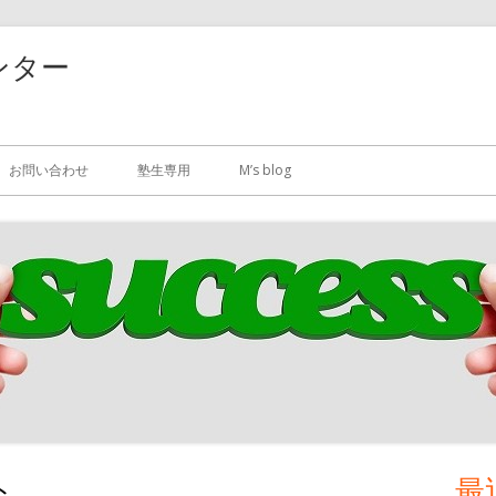
ンター
お問い合わせ
塾生専用
M’s blog
ト
最
メ