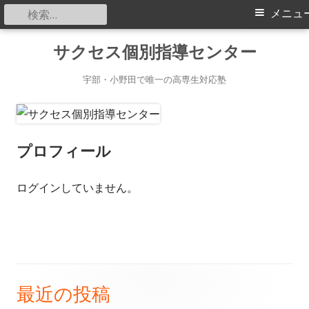
検
メ
メニュ
索:
イ
コ
サクセス個別指導センター
ン
ン
テ
宇部・小野田で唯一の高専生対応塾
メ
ン
ツ
ニ
へ
プロフィール
ス
ュ
キ
ログインしていません。
ー
ッ
プ
最近の投稿
メ