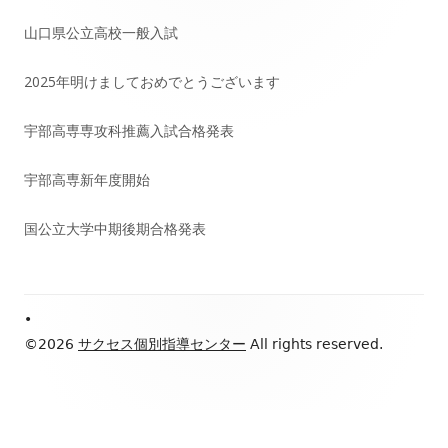
イ
山口県公立高校一般入試
ン
2025年明けましておめでとうございます
サ
宇部高専専攻科推薦入試合格発表
イ
宇部高専新年度開始
ド
国公立大学中期後期合格発表
バ
ー
Footer
•
Content
©2026
サクセス個別指導センター
All rights reserved.